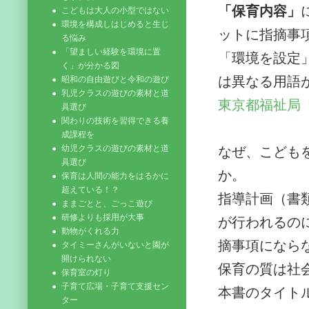
「保育内容」
こどもは大人の小型ではない
環境を構成しはじめると生じ
ットに指摘事
る悩み
「望ましい経験を環境に置
「環境を設定
く」が分かる図
は異なる用語
昭和の自由遊びと令和の遊び
乳児クラスの遊びの素材と道
東京都福祉局
具選び
関わりの技術を習得できる養
成課程を
幼児クラスの遊びの素材と道
なぜ、こども
具選び
か。
保育は人間の能力をはるかに
超えている！？
指導計画（書
ままごとと、ごっこ遊び
研修よりも採用が大事
が行われるの
動物がくれる力
摘事項になら
タイミーさんがいないと園が
開けられない
保育の質は社
保育室の灯り
子育て広場・子育て支援セン
本書のタイト
ター