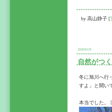
by
高山静子
[
2026/03/29
自然がつ
冬に旭川へ行
すよ」と聞い
本当でした。