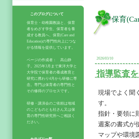
このブログについて
保育(Ca
保育士・幼稚園教諭と、保育
者をめざす学生、保育者を養
成する教員へ、保育(Care and
Education)の専門性向上につな
がる情報を提供しています。
2026/03/10
ページの作成者： 高山静
子。2025年3月まで東洋大学と
指導監査
大学院で保育者の養成教育と
研究に携わり4月から研修に専
念。専門は保育者の専門性と
その修得のプロセスです。
現場でよく聞
す。
研修・講演会のご依頼は地域
のこどものとも社さん又は保
指針・要領に
育の専門性研究所へご相談く
ださい。
週案の書式が
マップや環境