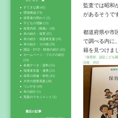
カテゴリ一覧
監査では昭和
すてきな園 (42)
環境構成 (74)
があるそうで
保育者の関わり (5)
子どもの理解 (15)
保育内容（狭義） (28)
都道府県や市
本の紹介・保育 (67)
本の紹介・保護者支援 (19)
で調べる内に
本の紹介・その他 (28)
籍を見つけま
雑誌・DVD・映画の紹介 (42)
ホームページ・ブログの紹介
『保育所、認定こども園
(24)
法規 2022
各種データ・資料 (55)
保護者支援・連携 (22)
保育の研修・研究 (43)
大学の授業実践 (38)
つぶやき (44)
本の紹介 (1)
実践のマネジメント (1)
最近の記事