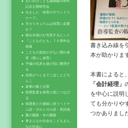
おいわけこども園開園10周年
記念公開研究会
出ました「保育のサウンドス
ケープ」
月カリキュラムは保育に必要
か？
積み木遊びが充実するヒント
『こどものとも』７０周年企
書き込み線を
画展
こどもの負担が少ない慣れ保
本が助かりま
育（慣らし保育）
予備の玩具を遊び別に整理す
る
本書によると
自然がつくるでこぼことどろ
んこ
「会計経理」
倉庫の量と位置
指導監査を保育の質につなげ
を中心に説明
る
ても分かりや
保護者との連絡に使うベトナ
ム語・ポルトガル語・英語他
つかありまし
夏の園庭・冬の園庭
車まんなか社会をこどもまん
なか社会に