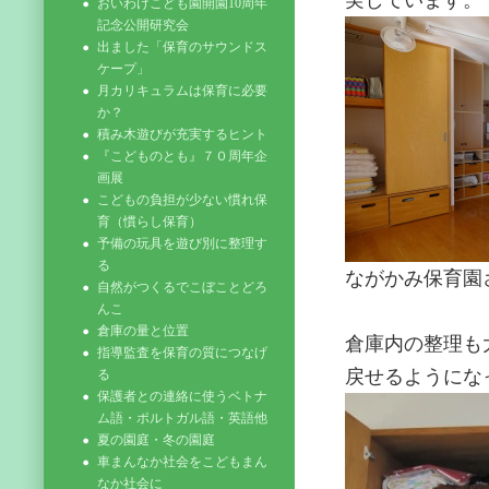
実しています。
おいわけこども園開園10周年
記念公開研究会
出ました「保育のサウンドス
ケープ」
月カリキュラムは保育に必要
か？
積み木遊びが充実するヒント
『こどものとも』７０周年企
画展
こどもの負担が少ない慣れ保
育（慣らし保育）
予備の玩具を遊び別に整理す
る
ながかみ保育園
自然がつくるでこぼことどろ
んこ
倉庫の量と位置
倉庫内の整理も
指導監査を保育の質につなげ
戻せるようにな
る
保護者との連絡に使うベトナ
ム語・ポルトガル語・英語他
夏の園庭・冬の園庭
車まんなか社会をこどもまん
なか社会に