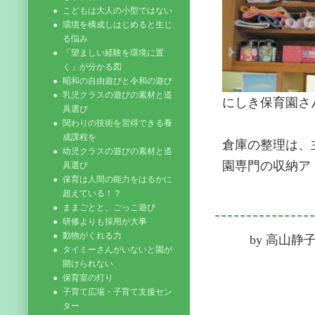
こどもは大人の小型ではない
環境を構成しはじめると生じ
る悩み
「望ましい経験を環境に置
く」が分かる図
昭和の自由遊びと令和の遊び
乳児クラスの遊びの素材と道
にしき保育園さ
具選び
関わりの技術を習得できる養
成課程を
倉庫の整理は、
幼児クラスの遊びの素材と道
園専門の収納ア
具選び
保育は人間の能力をはるかに
超えている！？
ままごとと、ごっこ遊び
研修よりも採用が大事
動物がくれる力
by
高山静
タイミーさんがいないと園が
開けられない
保育室の灯り
子育て広場・子育て支援セン
ター