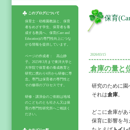
このブログについて
保育(Ca
保育士・幼稚園教諭と、保育
者をめざす学生、保育者を養
成する教員へ、保育(Care and
Education)の専門性向上につな
がる情報を提供しています。
2026/03/15
ページの作成者： 高山静
子。2025年3月まで東洋大学と
倉庫の量と
大学院で保育者の養成教育と
研究に携わり4月から研修に専
念。専門は保育者の専門性と
その修得のプロセスです。
研究のために園
それは
倉庫
。
研修・講演会のご依頼は地域
のこどものとも社さん又は保
育の専門性研究所へご相談く
どこに倉庫があ
ださい。
保育に影響を与
たとえば
トイレ