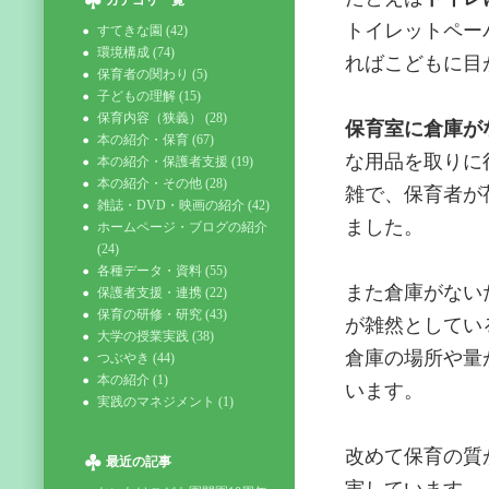
カテゴリ一覧
トイレットペー
すてきな園 (42)
環境構成 (74)
ればこどもに目
保育者の関わり (5)
子どもの理解 (15)
保育内容（狭義） (28)
保育室に倉庫が
本の紹介・保育 (67)
な用品を取りに
本の紹介・保護者支援 (19)
本の紹介・その他 (28)
雑で、保育者が
雑誌・DVD・映画の紹介 (42)
ました。
ホームページ・ブログの紹介
(24)
各種データ・資料 (55)
また倉庫がない
保護者支援・連携 (22)
保育の研修・研究 (43)
が雑然としてい
大学の授業実践 (38)
倉庫の場所や量
つぶやき (44)
本の紹介 (1)
います。
実践のマネジメント (1)
改めて保育の質
最近の記事